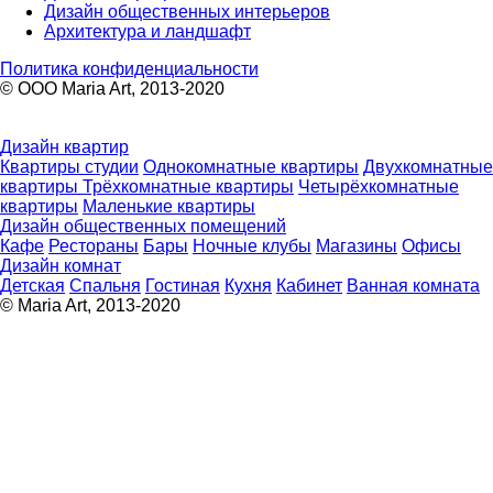
Дизайн общественных интерьеров
Архитектура и ландшафт
Политика конфиденциальности
© ООО Maria Art, 2013-2020
Дизайн квартир
Квартиры студии
Однокомнатные квартиры
Двухкомнатные
квартиры
Трёхкомнатные квартиры
Четырёхкомнатные
квартиры
Маленькие квартиры
Дизайн общественных помещений
Кафе
Рестораны
Бары
Ночные клубы
Магазины
Офисы
Дизайн комнат
Детская
Спальня
Гостиная
Кухня
Кабинет
Ванная комната
© Maria Art, 2013-2020