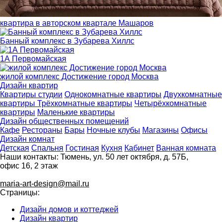
квартира в авторском квартале Машаров
Банный комплекс в Зубарева Хиллс
1А Первомайская
жилой комплекс Достижение город Москва
Дизайн квартир
Квартиры студии
Однокомнатные квартиры
Двухкомнатные
квартиры
Трёхкомнатные квартиры
Четырёхкомнатные
квартиры
Маленькие квартиры
Дизайн общественных помещений
Кафе
Рестораны
Бары
Ночные клубы
Магазины
Офисы
Дизайн комнат
Детская
Спальня
Гостиная
Кухня
Кабинет
Ванная комната
Наши контакты:
Тюмень, ул. 50 лет октября, д. 57Б,
офис 16, 2 этаж
8 (3452) 50-05-83
maria-art-design@mail.ru
Страницы:
Дизайн домов и коттеджей
Дизайн квартир